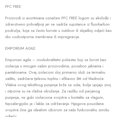
PFC FREE
Proizvodi iz asortimana označeni PFC FREE logom su ekološki i
zdravstveno prihvatljiviji jer ne sadrže supstance iz fluorkarbon
područja, koje se često koriste u outdoor ili skijaškoj odjeći kao
dio vodootporne membrane ili impregnacije.
EMPORIUM AGILE
Emporium agile – visokokvalitetni poliester koji se koristi kao
izolacija u mnogim našim proizvodima, posebno jaknama i
pantalonama. Ovaj izolacioni sloj primarno služi za termalnu
zaštitu, zadržava tjelesnu toplinu i efikasno štiti od hladnoće.
Vlakna ovog tekstilnog punjenja brže se suše, bolje upijaju znoj
i otporna su na vlažna okruženja. Za razliku od perjanog
punjenja, ne gubi izolaciona svojstva u kontaktu sa vlagom,
hipoalergijsko je i lakše za održavanje. Njegova pouzdana
svojstva čine ga idealnim izborom za našu funkcionalnu zimsku
odjeću.