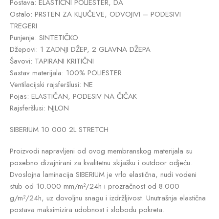
Postava: ELASTIČNI POLIESTER, DA
Ostalo: PRSTEN ZA KLJUČEVE, ODVOJIVI – PODESIVI
TREGERI
Punjenje: SINTETIČKO
Džepovi: 1 ZADNJI DŽEP, 2 GLAVNA DŽEPA
Šavovi: TAPIRANI KRITIČNI
Sastav materijala: 100% POLIESTER
Ventilacijski rajsferšlusi: NE
Pojas: ELASTIČAN, PODESIV NA ČIČAK
Rajsferšlusi: NJLON
SIBERIUM 10 000 2L STRETCH
Proizvodi napravljeni od ovog membranskog materijala su
posebno dizajnirani za kvalitetnu skijašku i outdoor odjeću.
Dvoslojna laminacija SIBERIUM je vrlo elastična, nudi vodeni
stub od 10.000 mm/m²/24h i prozračnost od 8.000
g/m²/24h, uz dovoljnu snagu i izdržljivost. Unutrašnja elastična
postava maksimizira udobnost i slobodu pokreta.