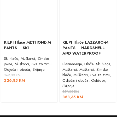
KILPI Hlače METHONE-M
KILPI Hlače LAZZARO-M
PANTS – SKI
PANTS – HARDSHELL
AND WATERPROOF
Ski hlače
,
Muškarci
,
Zimske
jakne
,
Muškarci
,
Sve za zimu
,
Planinarenje
,
Hlače
,
Ski hlače
,
Odjeća i obuća
,
Skijanje
Muškarci
,
Muškarci
,
Zimske
hlače
,
Muškarci
,
Sve za zimu
,
349,00
KM
226,85
KM
Odjeća i obuća
,
Outdoor
,
Skijanje
559,00
KM
363,35
KM