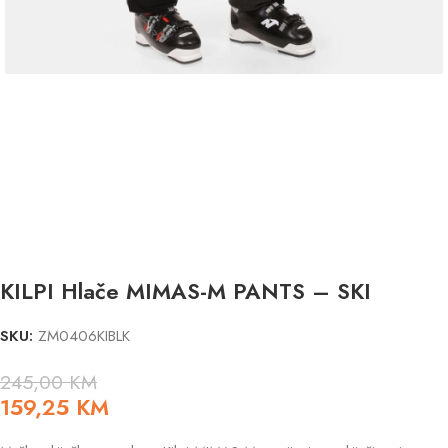
KILPI Hlače MIMAS-M PANTS – SKI
SKU:
ZM0406KIBLK
245,00
KM
159,25
KM