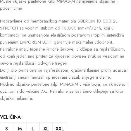
Muške skijaške pantalone Kilpi MIMAS-M namijenjene skijašima i
početnicima.
Napravljene od membranskog materijala SIBERIUM 10 000 2L
STRETCH sa vodnim stubom od 10.000 mm/m²/24h, koji u
kombinaciji sa unutrašnjom elastičnom postavom i toplim sintetičkim
punjenjem EMPORIUM LOFT garantuje maksimalnu udobnost.
Pantalone imaju tapirane kritične šavove, 3 džepa sa rajsferšlusom,
od kojih jedan ima prsten za ključeve: povišen struk sa vezicom na
suvom rajsferšlusu i odvojive tregeri.
Donji dio pantalona sa rajsferšlusom, ojačana tkanina protiv udarca i
unutrašnji snežni manžeti sprječavaju ulazak snijega u čizme.
Nudimo skijaške pantalone Kilpi MIMAS-M u više boja, sa skraćenom
dužinom i do veličine 7XL. Pantalone se savršeno uklapaju sa Kilpi
skijaškim jaknama.
VELIČINA
S
M
L
XL
XXL