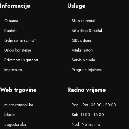
Informacije
Usluge
O nama
Ski-bike rental
Kontakti
Bike shop & rental
Gdje se nalazimo?
QBL sistemi
Uslovi korištenja
Vitabri šatori
Privatnost i sigurnost
Servis bicikala
Impressum
Program lojalnosti
Web trgovine
Radno vrijeme
micro-romobil.ba
Pon. - Pet.: 08:00 - 20:00
bike.ba
Sub.: 11:00 - 16:00
dogostore.ba
Ned.: Ne radimo