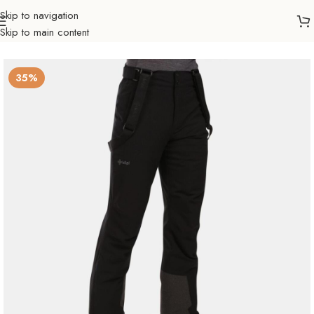
Skip to navigation
Skip to main content
Početna
Sve za zimu
Skijanje
Ski hlače
Muškarci
35%