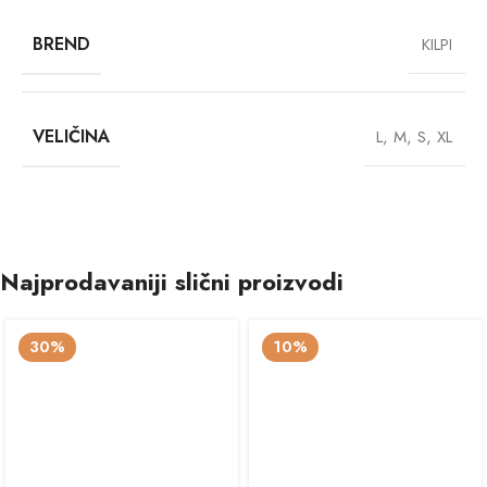
BREND
KILPI
VELIČINA
L
,
M
,
S
,
XL
Najprodavaniji slični proizvodi
30%
10%