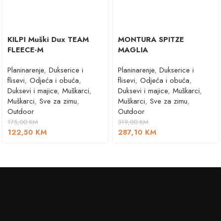
KILPI Muški Dux TEAM
MONTURA SPITZE
FLEECE-M
MAGLIA
Planinarenje
,
Dukserice i
Planinarenje
,
Dukserice i
flisevi
,
Odjeća i obuća
,
flisevi
,
Odjeća i obuća
,
Duksevi i majice
,
Muškarci
,
Duksevi i majice
,
Muškarci
,
Muškarci
,
Sve za zimu
,
Muškarci
,
Sve za zimu
,
Outdoor
Outdoor
175,00
KM
319,00
KM
122,50
KM
287,10
KM