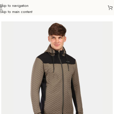
Skip to navigation
Skip to main content
Početna
Outdoor
Planinarenje
Dukserice i flisevi
Muškarci