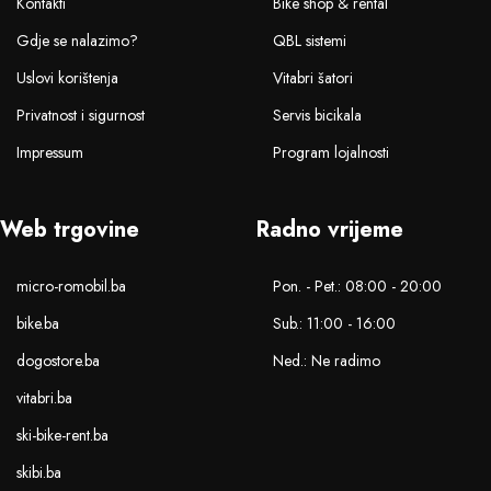
Kontakti
Bike shop & rental
Gdje se nalazimo?
QBL sistemi
Uslovi korištenja
Vitabri šatori
Privatnost i sigurnost
Servis bicikala
Impressum
Program lojalnosti
Web trgovine
Radno vrijeme
micro-romobil.ba
Pon. - Pet.: 08:00 - 20:00
bike.ba
Sub.: 11:00 - 16:00
dogostore.ba
Ned.: Ne radimo
vitabri.ba
ski-bike-rent.ba
skibi.ba