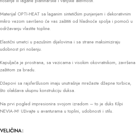
nošenje ili lagane planinarske i vanjske aktivnosti.
Materijal OPTI-HEAT sa laganim sintetičkim punjenjem i dekorativnim
mikro vezom savršeno će vas zaštititi od hladnoće spolja i pomoći u
održavanju vlastite topline.
Elastični umetci u pazušnim dijelovima i sa strane maksimiziraju
udobnost pri nošenju.
Kapuljača je prostrana, sa vezicama i visokim okovratnikom, završena
zaštitom za bradu.
Džepovi sa rajsferšlusom imaju unutrašnje mrežaste džepne torbice,
što olakšava ukupnu konstrukciju duksa.
Na prvi pogled impresionira svojom izradom – to je duks Kilpi
NEVIA-M! Uživajte u avanturama u toplini, udobnosti i stilu.
VELIČINA