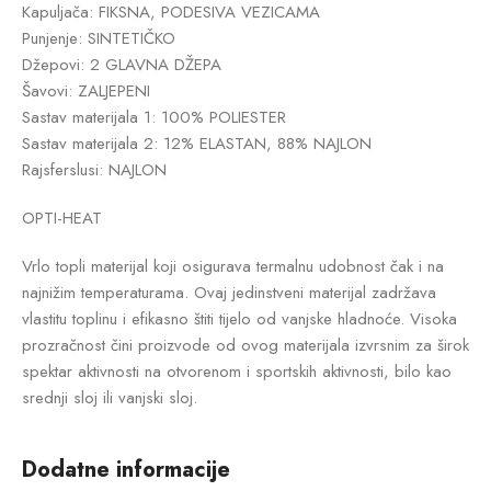
Kapuljača: FIKSNA, PODESIVA VEZICAMA
Punjenje: SINTETIČKO
Džepovi: 2 GLAVNA DŽEPA
Šavovi: ZALJEPENI
Sastav materijala 1: 100% POLIESTER
Sastav materijala 2: 12% ELASTAN, 88% NAJLON
Rajsferslusi: NAJLON
OPTI-HEAT
Vrlo topli materijal koji osigurava termalnu udobnost čak i na
najnižim temperaturama. Ovaj jedinstveni materijal zadržava
vlastitu toplinu i efikasno štiti tijelo od vanjske hladnoće. Visoka
prozračnost čini proizvode od ovog materijala izvrsnim za širok
spektar aktivnosti na otvorenom i sportskih aktivnosti, bilo kao
srednji sloj ili vanjski sloj.
Dodatne informacije