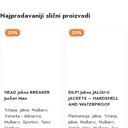
Najprodavaniji slični proizvodi
20%
20%
HEAD Jakna BREAKER
KILPI Jakna JALUU-U
Jacket Men
JACKETS – HARDSHELL
AND WATERPROOF
Trčanje
,
Jakne
,
Muškarci
,
Trenerke i dukserice
,
Planinarenje
,
Jakne
,
Trčanje
,
Muškarci
,
Sportovi
,
Tenis
,
Jakne
,
Muškarci
,
Muškarci
,