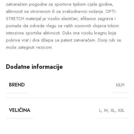
zatvaračem pogodna za sportove tijekom cijele godine,
aktivnosti na otvorenom ili za svakodnevno nošenje. OPTI-
STRETCH materijal je visoko elastičan, efikasno zagreva i
pomaže da odvede vlagu sa vaših osnovnih slojeva tokom
intenzivne sportske aktivnosti. Duks ima visoku kragnu koja
pokriva vrat i dva džepa sa patent zatvaračem. Donji rub se
može zategnuti vezicom.
Dodatne informacije
BREND
KILPI
VELIČINA
L
,
M
,
XL
,
XXL