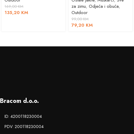
Outdoor
Ostale jakne
,
Muškarci
,
Sve
za zimu
,
Odjeća i obuća
,
169,00
KM
135,20
KM
Outdoor
99,00
KM
79,20
KM
Bracom d.o.o.
ID: 4200118230004
PDV: 200118230004