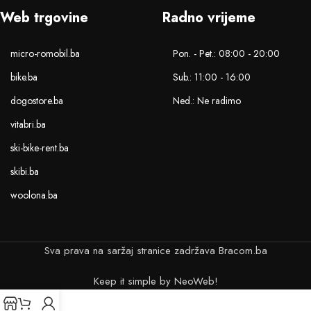
Web trgovine
Radno vrijeme
micro-romobil.ba
Pon. - Pet.: 08:00 - 20:00
bike.ba
Sub.: 11:00 - 16:00
dogostore.ba
Ned.: Ne radimo
vitabri.ba
ski-bike-rent.ba
skibi.ba
woolona.ba
Sva prava na saržaj stranice zadržava Bracom.ba
Keep it simple by NeoWeb!