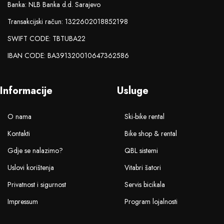
Banka: NLB Banka d.d. Sarajevo
Transakcijski račun: 1322602018852198
SWIFT CODE: TBTUBA22
IBAN CODE: BA391320010647362586
Informacije
Usluge
O nama
Ski-bike rental
Kontakti
Bike shop & rental
Gdje se nalazimo?
QBL sistemi
Uslovi korištenja
Vitabri šatori
Privatnost i sigurnost
Servis bicikala
Impressum
Program lojalnosti