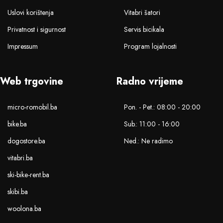
Uslovi korištenja
Vitabri šatori
Privatnost i sigurnost
Servis bicikala
Impressum
Program lojalnosti
Web trgovine
Radno vrijeme
micro-romobil.ba
Pon. - Pet.: 08:00 - 20:00
bike.ba
Sub.: 11:00 - 16:00
dogostore.ba
Ned.: Ne radimo
vitabri.ba
ski-bike-rent.ba
skibi.ba
woolona.ba