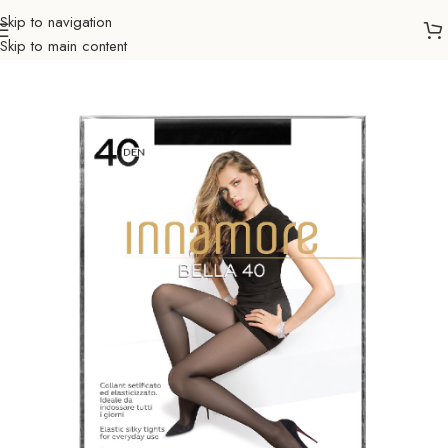
Skip to navigation
Skip to main content
Početna
Ljepota & zdravlje
Innamore
Ljetne čarape