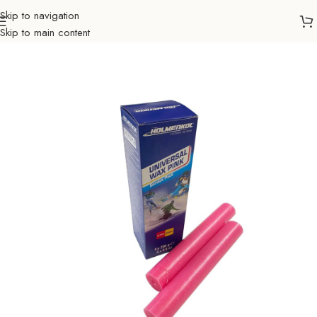
Skip to navigation
Skip to main content
Početna
Sve za zimu
Ostala oprema
Pribor za servis skija
Vosak