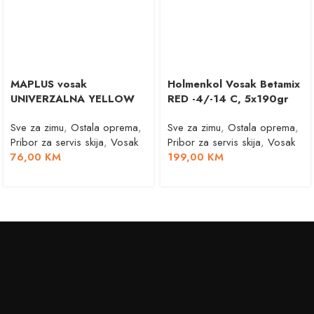
MAPLUS vosak
Holmenkol Vosak Betamix
UNIVERZALNA YELLOW
RED -4/-14 C, 5x190gr
Sve za zimu
,
Ostala oprema
,
Sve za zimu
,
Ostala oprema
,
Pribor za servis skija
,
Vosak
Pribor za servis skija
,
Vosak
76,00
KM
199,00
KM