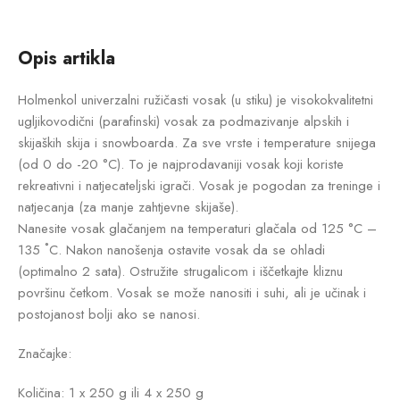
Opis artikla
Holmenkol univerzalni ružičasti vosak (u stiku) je visokokvalitetni
ugljikovodični (parafinski) vosak za podmazivanje alpskih i
skijaških skija i snowboarda. Za sve vrste i temperature snijega
(od 0 do -20 °C). To je najprodavaniji vosak koji koriste
rekreativni i natjecateljski igrači. Vosak je pogodan za treninge i
natjecanja (za manje zahtjevne skijaše).
Nanesite vosak glačanjem na temperaturi glačala od 125 °C –
135 ˚C. Nakon nanošenja ostavite vosak da se ohladi
(optimalno 2 sata). Ostružite strugalicom i iščetkajte kliznu
površinu četkom. Vosak se može nanositi i suhi, ali je učinak i
postojanost bolji ako se nanosi.
Značajke:
Količina: 1 x 250 g ili 4 x 250 g