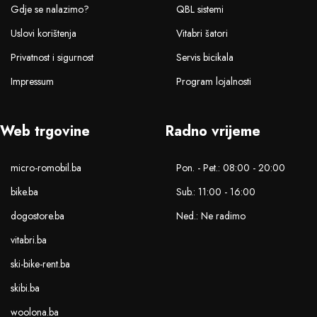
Gdje se nalazimo?
QBL sistemi
Uslovi korištenja
Vitabri šatori
Privatnost i sigurnost
Servis bicikala
Impressum
Program lojalnosti
Web trgovine
Radno vrijeme
micro-romobil.ba
Pon. - Pet.: 08:00 - 20:00
bike.ba
Sub.: 11:00 - 16:00
dogostore.ba
Ned.: Ne radimo
vitabri.ba
ski-bike-rent.ba
skibi.ba
woolona.ba