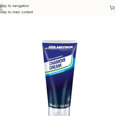
Skip to navigation
Skip to main content
Početna
Sve za zimu
Ostala oprema
Zaštita za kožu