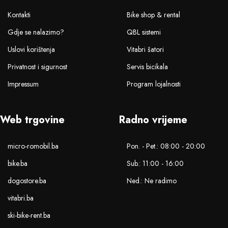
Kontakti
Bike shop & rental
Gdje se nalazimo?
QBL sistemi
Uslovi korištenja
Vitabri šatori
Privatnost i sigurnost
Servis bicikala
Impressum
Program lojalnosti
Web trgovine
Radno vrijeme
micro-romobil.ba
Pon. - Pet.: 08:00 - 20:00
bike.ba
Sub.: 11:00 - 16:00
dogostore.ba
Ned.: Ne radimo
vitabri.ba
ski-bike-rent.ba