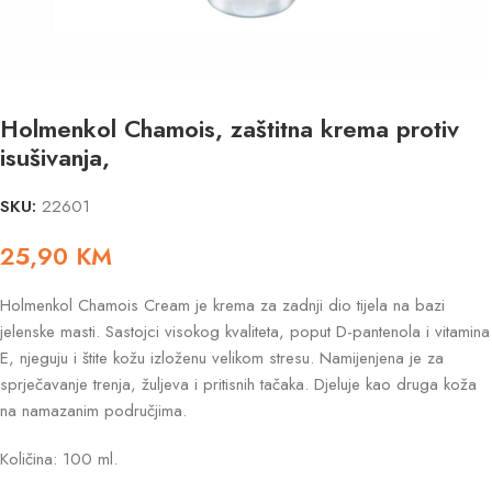
Holmenkol Chamois, zaštitna krema protiv
isušivanja,
SKU:
22601
25,90
KM
Holmenkol Chamois Cream je krema za zadnji dio tijela na bazi
jelenske masti. Sastojci visokog kvaliteta, poput D-pantenola i vitamina
E, njeguju i štite kožu izloženu velikom stresu. Namijenjena je za
sprječavanje trenja, žuljeva i pritisnih tačaka. Djeluje kao druga koža
na namazanim područjima.
Količina: 100 ml.