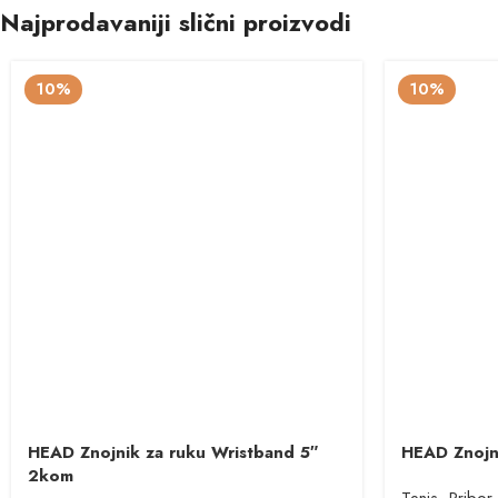
Najprodavaniji slični proizvodi
10%
10%
HEAD Znojnik za ruku Wristband 5″
HEAD Znojni
2kom