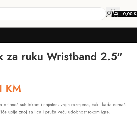
0,00
K
 za ruku Wristband 2.5″
1
KM
staneš suh tokom i najintenzivnijih razmjena, čak i kada nemaš
ešće upija znoj sa lica i pruža veću udobnost tokom igre.