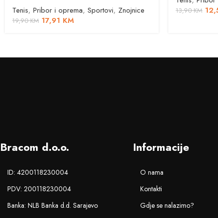
Tenis
,
Pribor
Tenis
,
Pribor i oprema
,
Sportovi
,
Znojnice
12,
13,90
KM
17,91
KM
19,90
KM
Bracom d.o.o.
Informacije
ID: 4200118230004
O nama
PDV: 200118230004
Kontakti
Banka: NLB Banka d.d. Sarajevo
Gdje se nalazimo?