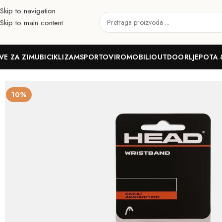
Skip to navigation
Skip to main content
VE ZA ZIMU
BICIKLIZAM
SPORTOVI
ROMOBILI
OUTDOOR
LJEPOTA 
Početna
Sportovi
Tenis
Pribor i oprema
Znojnice
HEAD Znojnik za
10%