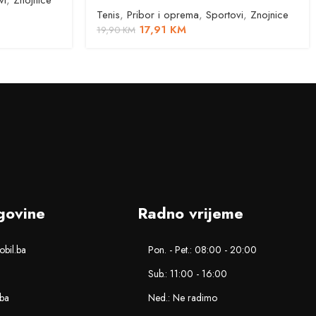
vi
,
Znojnice
Tenis
,
Pribor i oprema
,
Sportovi
,
Znojnice
17,91
KM
19,90
KM
govine
Radno vrijeme
bil.ba
Pon. - Pet.: 08:00 - 20:00
Sub.: 11:00 - 16:00
.ba
Ned.: Ne radimo