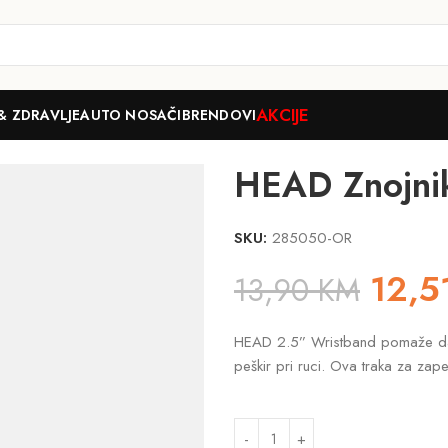
AKCIJE
& ZDRAVLJE
AUTO NOSAČI
BRENDOVI
 ruku Wristband 2.5″
HEAD Znojnik
SKU:
285050-OR
12,5
13,90
KM
HEAD 2.5” Wristband pomaže da o
peškir pri ruci. Ova traka za zap