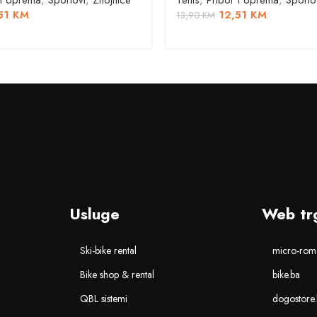
 i oprema
,
Sportovi
,
Znojnice
Tenis
,
Pribor i oprema
,
Sporto
51
KM
12,51
KM
13,90
KM
Usluge
Web tr
Ski-bike rental
micro-romo
Bike shop & rental
bike.ba
QBL sistemi
dogostore