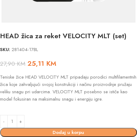
HEAD žica za reket VELOCITY MLT (set)
SKU:
281404-17BL
25,11
KM
27,90
KM
Teniske žice HEAD VELOCITY MLT pripadaju porodici multifilamentnih
žica koje zahvaljujući svojoj konstrukciji i načinu proizvodnje pružaju
veliku snagu pri udarcima. VELOCITY MLT posebno se ističe kao
model fokusiran na maksimalnu snagu i energiju igre.
Dodaj u korpu