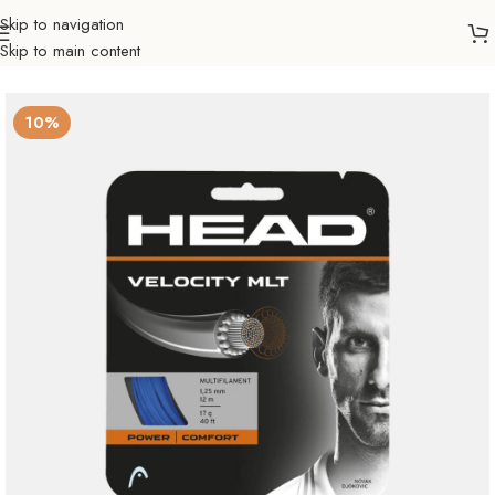
Skip to navigation
Skip to main content
Početna
Sportovi
Tenis
Pribor i oprema
Žice
10%