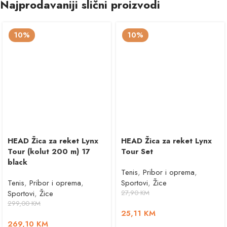
Najprodavaniji slični proizvodi
10%
10%
HEAD Žica za reket Lynx
HEAD Žica za reket Lynx
Tour (kolut 200 m) 17
Tour Set
black
Tenis
,
Pribor i oprema
,
Tenis
,
Pribor i oprema
,
Sportovi
,
Žice
Sportovi
,
Žice
27,90
KM
299,00
KM
25,11
KM
269,10
KM