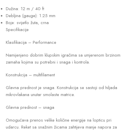
Dužina: 12 m / 40 ft
Debljina (gauge): 1.25 mm
Boje: svijetlo žuta, crna
Specifikacije
Klasifikacija – Performance
Namijenjeno dobrim klupskim igračima sa umjerenom brzinom
zamaha kojima su potrebni i snaga i kontrola.
Konstrukcija – multifilament
Glavna prednost je snaga. Konstrukcija se sastoji od hiljada
mikrovlakana unutar smolaste matrice.
Glavna prednost – snaga
Omogućava prenos velike količine energije na lopticu pri
udarcu. Reket sa snažnim žicama zahtijeva manje napora za