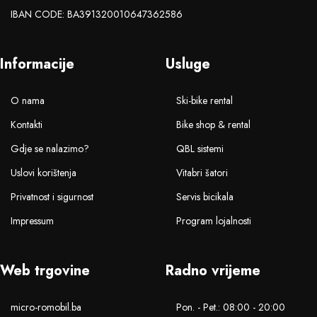
IBAN CODE: BA391320010647362586
Informacije
Usluge
O nama
Ski-bike rental
Kontakti
Bike shop & rental
Gdje se nalazimo?
QBL sistemi
Uslovi korištenja
Vitabri šatori
Privatnost i sigurnost
Servis bicikala
Impressum
Program lojalnosti
Web trgovine
Radno vrijeme
micro-romobil.ba
Pon. - Pet.: 08:00 - 20:00