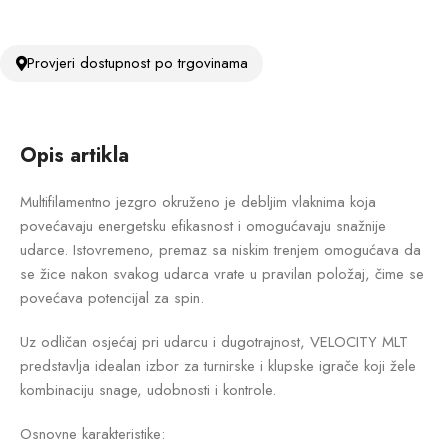
Provjeri dostupnost po trgovinama
Opis artikla
Multifilamentno jezgro okruženo je debljim vlaknima koja
povećavaju energetsku efikasnost i omogućavaju snažnije
udarce. Istovremeno, premaz sa niskim trenjem omogućava da
se žice nakon svakog udarca vrate u pravilan položaj, čime se
povećava potencijal za spin.
Uz odličan osjećaj pri udarcu i dugotrajnost, VELOCITY MLT
predstavlja idealan izbor za turnirske i klupske igrače koji žele
kombinaciju snage, udobnosti i kontrole.
Osnovne karakteristike: