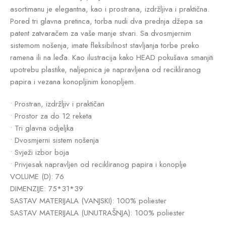
asortimanu je elegantna, kao i prostrana, izdržljiva i praktična.
Pored tri glavna pretinca, torba nudi dva prednja džepa sa
patent zatvaračem za vaše manje stvari. Sa dvosmjernim
sistemom nošenja, imate fleksibilnost stavljanja torbe preko
ramena ili na leđa. Kao ilustracija kako HEAD pokušava smanjiti
upotrebu plastike, naljepnica je napravljena od recikliranog
papira i vezana konopljinim konopljem.
• Prostran, izdržljiv i praktičan
• Prostor za do 12 reketa
• Tri glavna odjeljka
• Dvosmjerni sistem nošenja
• Svježi izbor boja
• Privjesak napravljen od recikliranog papira i konoplje
VOLUME (D): 76
DIMENZIJE: 75*31*39
SASTAV MATERIJALA (VANJSKI): 100% poliester
SASTAV MATERIJALA (UNUTRAŠNJA): 100% poliester