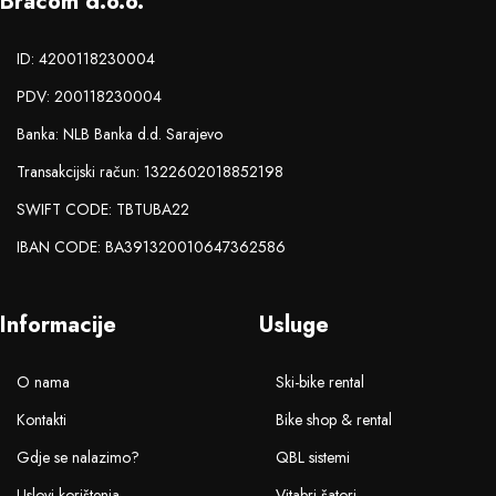
Bracom d.o.o.
ID: 4200118230004
PDV: 200118230004
Banka: NLB Banka d.d. Sarajevo
Transakcijski račun: 1322602018852198
SWIFT CODE: TBTUBA22
IBAN CODE: BA391320010647362586
Informacije
Usluge
O nama
Ski-bike rental
Kontakti
Bike shop & rental
Gdje se nalazimo?
QBL sistemi
Uslovi korištenja
Vitabri šatori