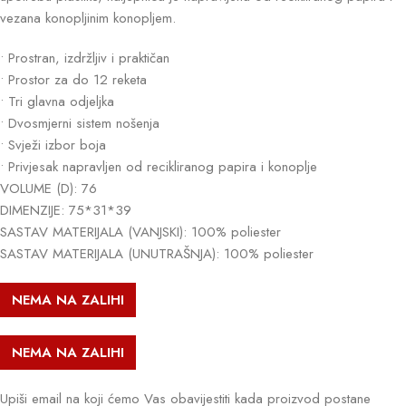
vezana konopljinim konopljem.
• Prostran, izdržljiv i praktičan
• Prostor za do 12 reketa
• Tri glavna odjeljka
• Dvosmjerni sistem nošenja
• Svježi izbor boja
• Privjesak napravljen od recikliranog papira i konoplje
VOLUME (D): 76
DIMENZIJE: 75*31*39
SASTAV MATERIJALA (VANJSKI): 100% poliester
SASTAV MATERIJALA (UNUTRAŠNJA): 100% poliester
NEMA NA ZALIHI
NEMA NA ZALIHI
Upiši email na koji ćemo Vas obavijestiti kada proizvod postane