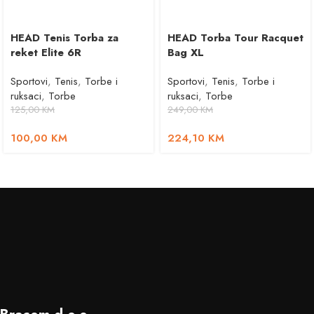
HEAD Tenis Torba za
HEAD Torba Tour Racquet
reket Elite 6R
Bag XL
Sportovi
,
Tenis
,
Torbe i
Sportovi
,
Tenis
,
Torbe i
ruksaci
,
Torbe
ruksaci
,
Torbe
125,00
KM
249,00
KM
100,00
KM
224,10
KM