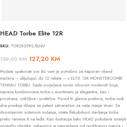
HEAD Torbe Elite 12R
SKU:
TOR283592-BLNV
127,20
KM
159,00
KM
Možete spakovati sve što vam je potrebno za naporan vikend
mečeva – uključujući do 12 reketa – u ELITE 12R MONSTERCOMBI
TENISKU TORBU. Sada osvježena novim izborom modernih boja,
najveća kombinovana torba u asortimanu je elegantna, kao i
prostrana, izdržljiva i praktična. Pored tri glavna pretinca, torba nudi
dva prednja džepa sa patent zatvaračem za vaše manje stvari. Sa
dvosmjernim sistemom nošenja, imate fleksibilnost stavljanja torbe
preko ramena ili na leđa. Kao ilustracija kako HEAD pokušava smanjiti
upotrebu plastike, naljepnica je napravljena od recikliranog papira i