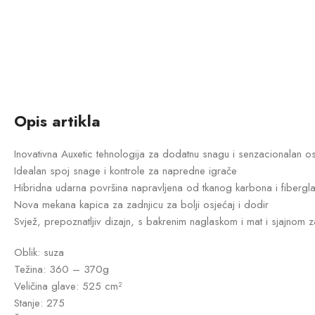
Opis artikla
Inovativna Auxetic tehnologija za dodatnu snagu i senzacionalan o
Idealan spoj snage i kontrole za napredne igrače
Hibridna udarna površina napravljena od tkanog karbona i fibergl
Nova mekana kapica za zadnjicu za bolji osjećaj i dodir
Svjež, prepoznatljiv dizajn, s bakrenim naglaskom i mat i sjajno
Oblik: suza
Težina: 360 – 370g
Veličina glave: 525 cm²
Stanje: 275