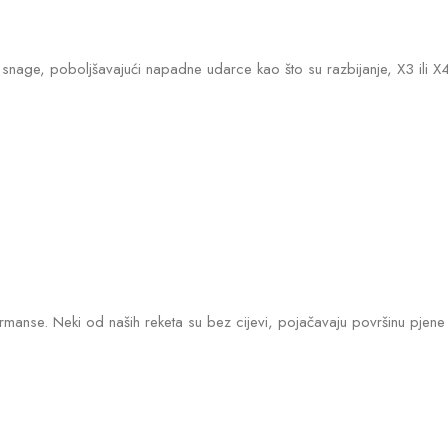
nage, poboljšavajući napadne udarce kao što su razbijanje, X3 ili X4
ormanse. Neki od naših reketa su bez cijevi, pojačavaju površinu pjene 