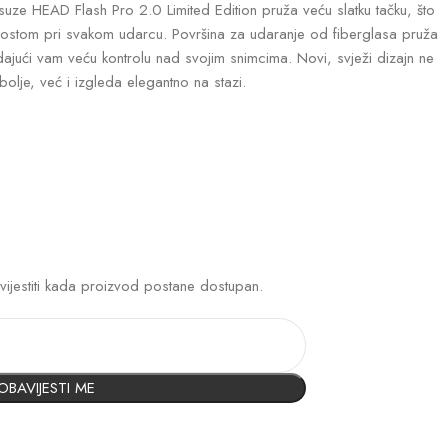
 suze HEAD Flash Pro 2.0 Limited Edition pruža veću slatku tačku, što
prostom pri svakom udarcu. Površina za udaranje od fiberglasa pruža
dajući vam veću kontrolu nad svojim snimcima. Novi, svježi dizajn ne
je, već i izgleda elegantno na stazi.
vijestiti kada proizvod postane dostupan.
OBAVIJESTI ME