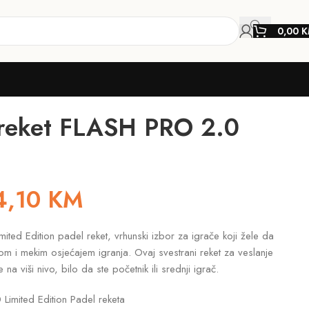
0,00
K
reket FLASH PRO 2.0
4,10
KM
ted Edition padel reket, vrhunski izbor za igrače koji žele da
gom i mekim osjećajem igranja. Ovaj svestrani reket za veslanje
 na viši nivo, bilo da ste početnik ili srednji igrač.
 Limited Edition Padel reketa