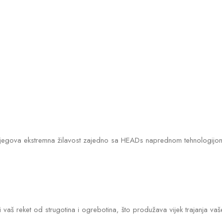
u. Njegova ekstremna žilavost zajedno sa HEADs naprednom tehnologij
iti vaš reket od strugotina i ogrebotina, što produžava vijek trajanja va