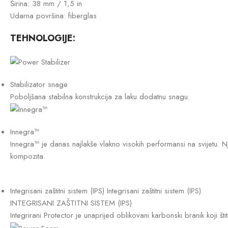
Širina: 38 mm / 1,5 in
Udarna površina: fiberglas
TEHNOLOGIJE:
Stabilizator snage
Poboljšana stabilna konstrukcija za laku dodatnu snagu.
Innegra™
Innegra™ je danas najlakše vlakno visokih performansi na svijet
kompozita.
Integrisani zaštitni sistem (IPS) Integrisani zaštitni sistem (IPS)
INTEGRISANI ZAŠTITNI SISTEM (IPS)
Integrirani Protector je unaprijed oblikovani karbonski branik koji št