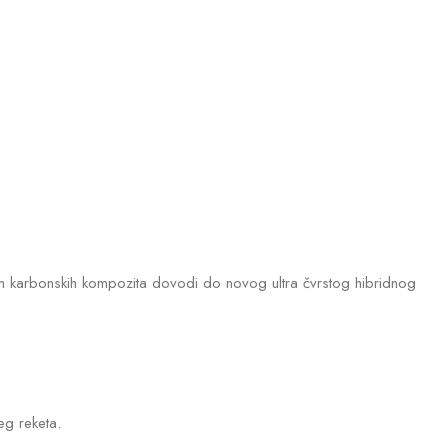
om karbonskih kompozita dovodi do novog ultra čvrstog hibridnog
šeg reketa.