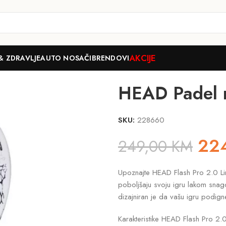
AKCIJE
& ZDRAVLJE
AUTO NOSAČI
BRENDOVI
HEAD Padel 
SKU:
228660
22
249,00
KM
Upoznajte HEAD Flash Pro 2.0 Limi
poboljšaju svoju igru ​​lakom sna
dizajniran je da vašu igru ​​podigne
Karakteristike HEAD Flash Pro 2.0