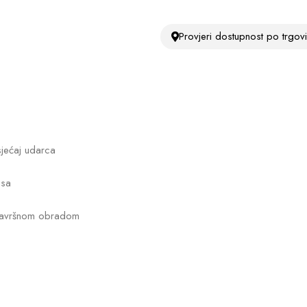
Provjeri dostupnost po trgo
sjećaj udarca
asa
m završnom obradom