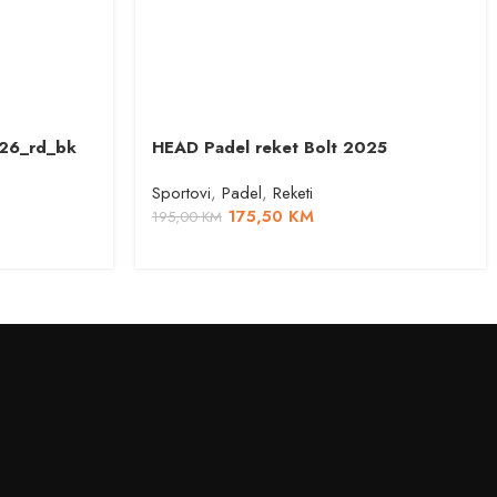
026_rd_bk
HEAD Padel reket Bolt 2025
Sportovi
,
Padel
,
Reketi
175,50
KM
195,00
KM