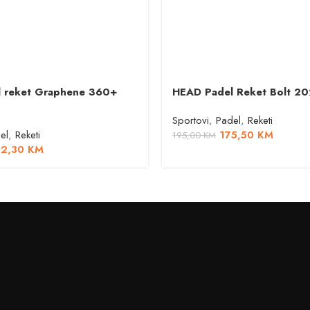
 reket Graphene 360+
HEAD Padel Reket Bolt 2
Sportovi
,
Padel
,
Reketi
el
,
Reketi
175,50
KM
195,00
KM
72,30
KM