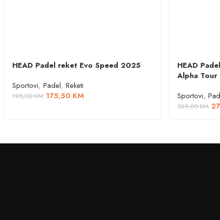
HEAD Padel reket Evo Speed 2025
HEAD Padel
Alpha Tour
Sportovi
,
Padel
,
Reketi
175,50
KM
Sportovi
,
Pad
195,00
KM
2
389,00
KM