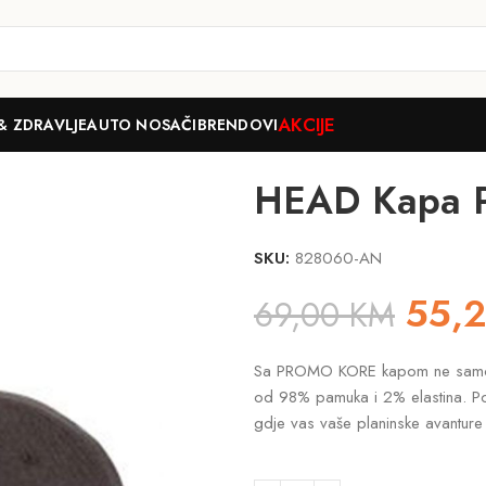
AKCIJE
& ZDRAVLJE
AUTO NOSAČI
BRENDOVI
Cap
HEAD Kapa 
SKU:
828060-AN
55,
69,00
KM
Sa PROMO KORE kapom ne samo da 
od 98% pamuka i 2% elastina. Po
gdje vas vaše planinske avantur