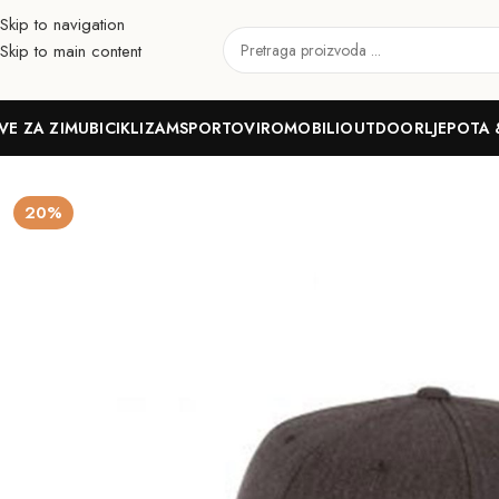
Skip to navigation
Skip to main content
VE ZA ZIMU
BICIKLIZAM
SPORTOVI
ROMOBILI
OUTDOOR
LJEPOTA 
Početna
Outdoor
Trčanje
Dodaci
HEAD Kapa PROMO KORE Flat 
20%