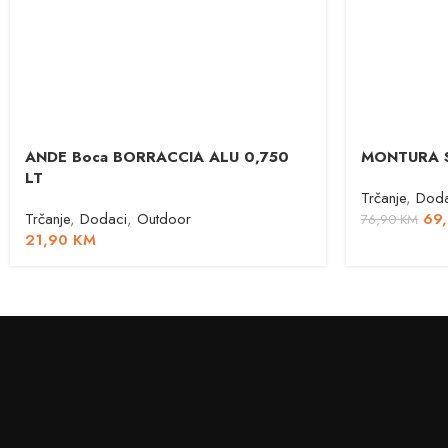
ANDE Boca BORRACCIA ALU 0,750
MONTURA 
LT
Trčanje
,
Doda
Trčanje
,
Dodaci
,
Outdoor
69
76,90
KM
21,90
KM