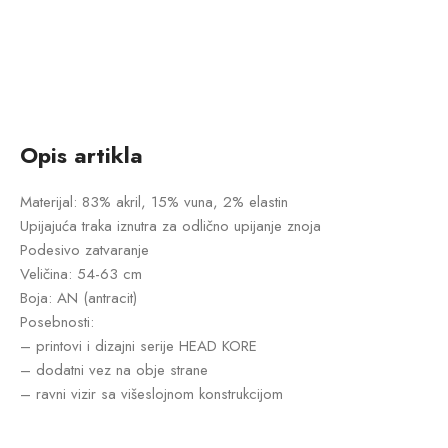
Opis artikla
Materijal: 83% akril, 15% vuna, 2% elastin
Upijajuća traka iznutra za odlično upijanje znoja
Podesivo zatvaranje
Veličina: 54-63 cm
Boja: AN (antracit)
Posebnosti:
– printovi i dizajni serije HEAD KORE
– dodatni vez na obje strane
– ravni vizir sa višeslojnom konstrukcijom