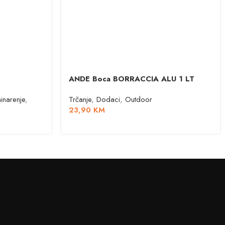
ANDE Boca BORRACCIA ALU 1 LT
ninarenje
,
Trčanje
,
Dodaci
,
Outdoor
23,90
KM