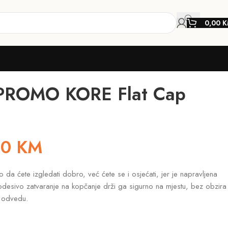
0,00
K
PROMO KORE Flat Cap
20
KM
ćete izgledati dobro, već ćete se i osjećati, jer je napravljena
desivo zatvaranje na kopčanje drži ga sigurno na mjestu, bez obzira
e odvedu.