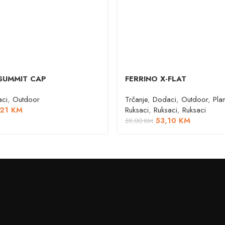
SUMMIT CAP
FERRINO X-FLAT
ci
,
Outdoor
Trčanje
,
Dodaci
,
Outdoor
,
Pla
,21
KM
Ruksaci
,
Ruksaci
,
Ruksaci
53,10
KM
59,00
KM