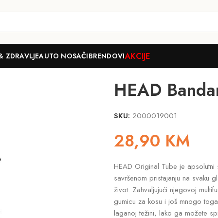
AKCIJE
& ZDRAVLJE
AUTO NOSAČI
BRENDOVI
ain
HEAD Bandana
SKU:
2000019001
28,90
KM
HEAD Original Tube je apsolutni sv
savršenom pristajanju na svaku gl
život. Zahvaljujući njegovoj multif
gumicu za kosu i još mnogo toga. 
laganoj težini, lako ga možete sp