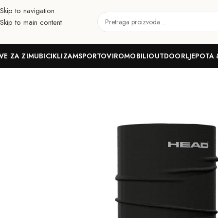
Skip to navigation
Skip to main content
VE ZA ZIMU
BICIKLIZAM
SPORTOVI
ROMOBILI
OUTDOOR
LJEPOTA 
Početna
Outdoor
Trčanje
Dodaci
HEAD Bandana Original Tube Pl