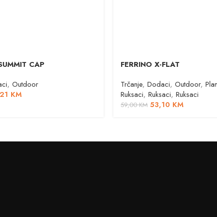
SUMMIT CAP
FERRINO X-FLAT
ci
,
Outdoor
Trčanje
,
Dodaci
,
Outdoor
,
Pla
,21
KM
Ruksaci
,
Ruksaci
,
Ruksaci
53,10
KM
59,00
KM