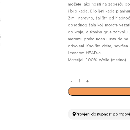
možete lako nositi na zapešću p
i bilo kada. Bilo ljeti kada planina
Zimi, naravno, šal štiti od hladno
dosadnog šala koji morate vezati 
do kraja, a tkanina grije zahvaljuj
maramu preko nosa i usta da se la
odvojeni. Kao što vidite, savršen
licencom HEAD-a.
Materijal: 100% Wolle (merino)
Provjeri dostupnost po trgo