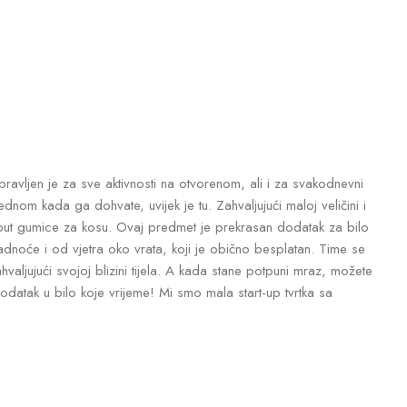
pravljen je za sve aktivnosti na otvorenom, ali i za svakodnevni
ednom kada ga dohvate, uvijek je tu. Zahvaljujući maloj veličini i
poput gumice za kosu. Ovaj predmet je prekrasan dodatak za bilo
d hladnoće i od vjetra oko vrata, koji je obično besplatan. Time se
hvaljujući svojoj blizini tijela. A kada stane potpuni mraz, možete
dodatak u bilo koje vrijeme! Mi smo mala start-up tvrtka sa