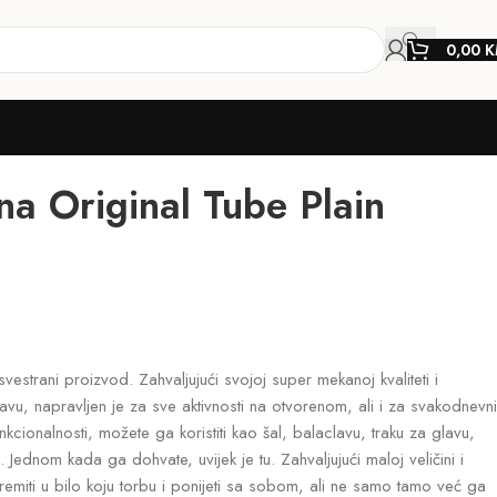
0,00
K
 Original Tube Plain
estrani proizvod. Zahvaljujući svojoj super mekanoj kvaliteti i
avu, napravljen je za sve aktivnosti na otvorenom, ali i za svakodnevni
unkcionalnosti, možete ga koristiti kao šal, balaclavu, traku za glavu,
Jednom kada ga dohvate, uvijek je tu. Zahvaljujući maloj veličini i
remiti u bilo koju torbu i ponijeti sa sobom, ali ne samo tamo već ga