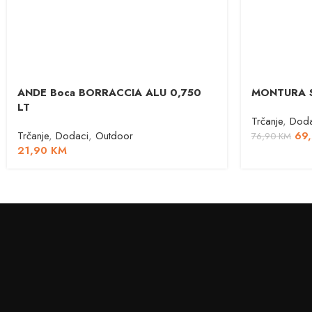
ANDE Boca BORRACCIA ALU 0,750
MONTURA 
LT
Trčanje
,
Doda
Trčanje
,
Dodaci
,
Outdoor
69
76,90
KM
21,90
KM