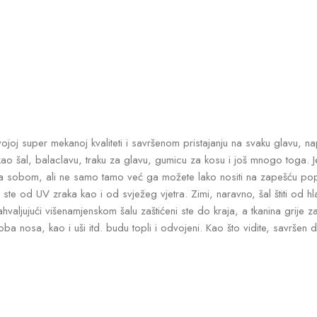
ojoj super mekanoj kvaliteti i savršenom pristajanju na svaku glavu, na
i kao šal, balaclavu, traku za glavu, gumicu za kosu i još mnogo toga. J
eti sa sobom, ali ne samo tamo već ga možete lako nositi na zapešću 
ićeni ste od UV zraka kao i od svježeg vjetra. Zimi, naravno, šal štiti o
valjujući višenamjenskom šalu zaštićeni ste do kraja, a tkanina grije za
oba nosa, kao i uši itd. budu topli i odvojeni. Kao što vidite, savršen 