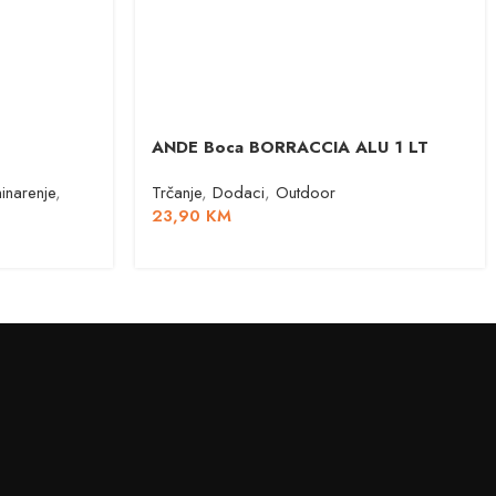
ANDE Boca BORRACCIA ALU 1 LT
ninarenje
,
Trčanje
,
Dodaci
,
Outdoor
23,90
KM