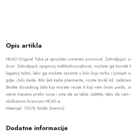
Opis artikla
HEAD Original Tube je apsolutni svestrani proizvod. Zahvaljujući sv
život. Zahvaljujući njegovoj multifunkcionalnosti, možete ga koristit
laganoj težini, lako ga možete spremiti u bilo koju torbu i ponij
gdje i bilo kada. Bilo ljeti kada planinarite, vozite bicikl itd. zašt
štedite dosadnog šala koji morate vezati ili koji vam često pada, zah
staviti maramu preko nosa i usta da se lakše zaštitite, tako da vam 
službenom licencom HEAD-a.
Materijal: 100% Wolle (merino)
Dodatne informacije