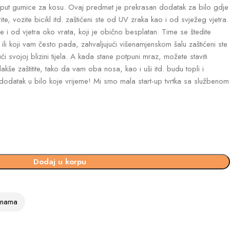
oput gumice za kosu. Ovaj predmet je prekrasan dodatak za bilo gdje
rite, vozite bicikl itd. zaštićeni ste od UV zraka kao i od svježeg vjetra.
će i od vjetra oko vrata, koji je obično besplatan. Time se štedite
ili koji vam često pada, zahvaljujući višenamjenskom šalu zaštićeni ste
ući svojoj blizini tijela. A kada stane potpuni mraz, možete staviti
kše zaštitite, tako da vam oba nosa, kao i uši itd. budu topli i
 dodatak u bilo koje vrijeme! Mi smo mala start-up tvrtka sa službenom
Dodaj u korpu
vinama