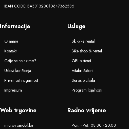
IBAN CODE: BA391320010647362586
Informacije
Usluge
O nama
Ski-bike rental
Kontakti
Bike shop & rental
Gdje se nalazimo?
QBL sistemi
Uslovi korištenja
Vitabri šatori
Privatnost i sigurnost
Servis bicikala
Impressum
Program lojalnosti
Web trgovine
Radno vrijeme
micro-romobil.ba
Pon. - Pet.: 08:00 - 20:00