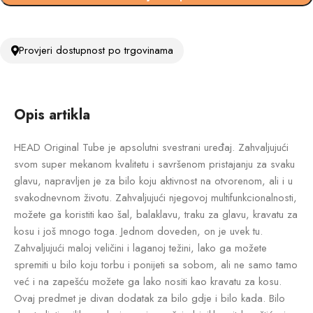
Provjeri dostupnost po trgovinama
Opis artikla
HEAD Original Tube je apsolutni svestrani uređaj. Zahvaljujući
svom super mekanom kvalitetu i savršenom pristajanju za svaku
glavu, napravljen je za bilo koju aktivnost na otvorenom, ali i u
svakodnevnom životu. Zahvaljujući njegovoj multifunkcionalnosti,
možete ga koristiti kao šal, balaklavu, traku za glavu, kravatu za
kosu i još mnogo toga. Jednom doveden, on je uvek tu.
Zahvaljujući maloj veličini i laganoj težini, lako ga možete
spremiti u bilo koju torbu i ponijeti sa sobom, ali ne samo tamo
već i na zapešću možete ga lako nositi kao kravatu za kosu.
Ovaj predmet je divan dodatak za bilo gdje i bilo kada. Bilo