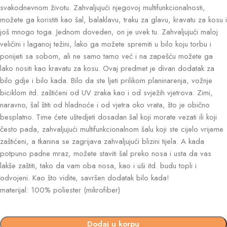
svakodnevnom životu. Zahvaljujući njegovoj multifunkcionalnosti,
možete ga koristiti kao šal, balaklavu, traku za glavu, kravatu za kosu i
još mnogo toga. Jednom doveden, on je uvek tu. Zahvaljujući maloj
veličini i laganoj težini, lako ga možete spremiti u bilo koju torbu i
ponijeti sa sobom, ali ne samo tamo već i na zapešću možete ga
lako nositi kao kravatu za kosu. Ovaj predmet je divan dodatak za
bilo gdje i bilo kada. Bilo da ste ljeti prilikom planinarenja, vožnje
biciklom itd. zaštićeni od UV zraka kao i od svježih vjetrova. Zimi,
naravno, šal štiti od hladnoće i od vjetra oko vrata, što je obično
besplatno. Time ćete uštedjeti dosadan šal koji morate vezati ili koji
često pada, zahvaljujući multifunkcionalnom šalu koji ste cijelo vrijeme
zaštićeni, a tkanina se zagrijava zahvaljujući blizini tijela. A kada
potpuno padne mraz, možete staviti šal preko nosa i usta da vas
lakše zaštiti, tako da vam oba nosa, kao i uši itd. budu topli i
odvojeni. Kao što vidite, savršen dodatak bilo kada!
materijal: 100% poliester (mikrofiber)
Dodaj u korpu