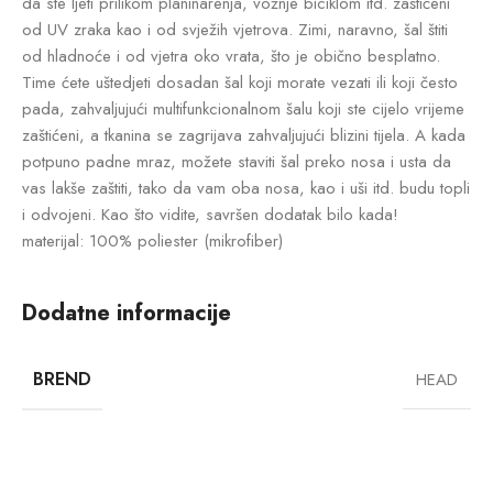
da ste ljeti prilikom planinarenja, vožnje biciklom itd. zaštićeni
od UV zraka kao i od svježih vjetrova. Zimi, naravno, šal štiti
od hladnoće i od vjetra oko vrata, što je obično besplatno.
Time ćete uštedjeti dosadan šal koji morate vezati ili koji često
pada, zahvaljujući multifunkcionalnom šalu koji ste cijelo vrijeme
zaštićeni, a tkanina se zagrijava zahvaljujući blizini tijela. A kada
potpuno padne mraz, možete staviti šal preko nosa i usta da
vas lakše zaštiti, tako da vam oba nosa, kao i uši itd. budu topli
i odvojeni. Kao što vidite, savršen dodatak bilo kada!
materijal: 100% poliester (mikrofiber)
Dodatne informacije
BREND
HEAD