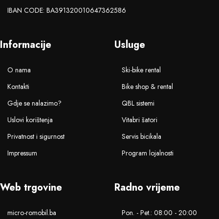
IBAN CODE: BA391320010647362586
Informacije
Usluge
O nama
Ski-bike rental
Kontakti
Bike shop & rental
Gdje se nalazimo?
QBL sistemi
Uslovi korištenja
Vitabri šatori
Privatnost i sigurnost
Servis bicikala
Impressum
Program lojalnosti
Web trgovine
Radno vrijeme
micro-romobil.ba
Pon. - Pet.: 08:00 - 20:00