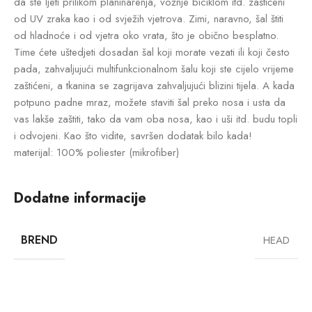
da ste ljeti prilikom planinarenja, vožnje biciklom itd. zaštićeni
od UV zraka kao i od svježih vjetrova. Zimi, naravno, šal štiti
od hladnoće i od vjetra oko vrata, što je obično besplatno.
Time ćete uštedjeti dosadan šal koji morate vezati ili koji često
pada, zahvaljujući multifunkcionalnom šalu koji ste cijelo vrijeme
zaštićeni, a tkanina se zagrijava zahvaljujući blizini tijela. A kada
potpuno padne mraz, možete staviti šal preko nosa i usta da
vas lakše zaštiti, tako da vam oba nosa, kao i uši itd. budu topli
i odvojeni. Kao što vidite, savršen dodatak bilo kada!
materijal: 100% poliester (mikrofiber)
Dodatne informacije
BREND
HEAD