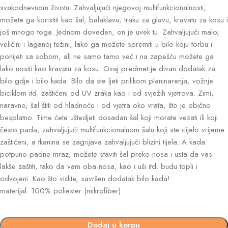
svakodnevnom životu. Zahvaljujući njegovoj multifunkcionalnosti,
možete ga koristiti kao šal, balaklavu, traku za glavu, kravatu za kosu i
još mnogo toga. Jednom doveden, on je uvek tu. Zahvaljujući maloj
veličini i laganoj težini, lako ga možete spremiti u bilo koju torbu i
ponijeti sa sobom, ali ne samo tamo već i na zapešću možete ga
lako nositi kao kravatu za kosu. Ovaj predmet je divan dodatak za
bilo gdje i bilo kada. Bilo da ste ljeti prilikom planinarenja, vožnje
biciklom itd. zaštićeni od UV zraka kao i od svježih vjetrova. Zimi,
naravno, šal štiti od hladnoće i od vjetra oko vrata, što je obično
besplatno. Time ćete uštedjeti dosadan šal koji morate vezati ili koji
često pada, zahvaljujući multifunkcionalnom šalu koji ste cijelo vrijeme
zaštićeni, a tkanina se zagrijava zahvaljujući blizini tijela. A kada
potpuno padne mraz, možete staviti šal preko nosa i usta da vas
lakše zaštiti, tako da vam oba nosa, kao i uši itd. budu topli i
odvojeni. Kao što vidite, savršen dodatak bilo kada!
materijal: 100% poliester (mikrofiber)
Dodaj u korpu