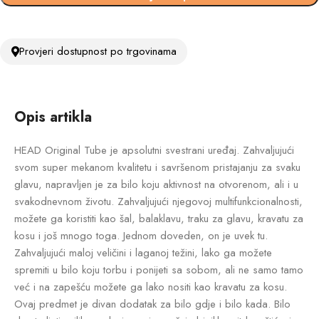
Provjeri dostupnost po trgovinama
Opis artikla
HEAD Original Tube je apsolutni svestrani uređaj. Zahvaljujući
svom super mekanom kvalitetu i savršenom pristajanju za svaku
glavu, napravljen je za bilo koju aktivnost na otvorenom, ali i u
svakodnevnom životu. Zahvaljujući njegovoj multifunkcionalnosti,
možete ga koristiti kao šal, balaklavu, traku za glavu, kravatu za
kosu i još mnogo toga. Jednom doveden, on je uvek tu.
Zahvaljujući maloj veličini i laganoj težini, lako ga možete
spremiti u bilo koju torbu i ponijeti sa sobom, ali ne samo tamo
već i na zapešću možete ga lako nositi kao kravatu za kosu.
Ovaj predmet je divan dodatak za bilo gdje i bilo kada. Bilo