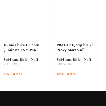
X–Kids bike Unicorn
VISITOR Dječiji bicikl
ljubičasta 16 2024
Proxy Start 24″
Biciklizam
,
Bicikli
,
Dječiji
Biciklizam
,
Bicikli
,
Dječiji
219,00
KM
549,00
KM
197,10
KM
494,10
KM