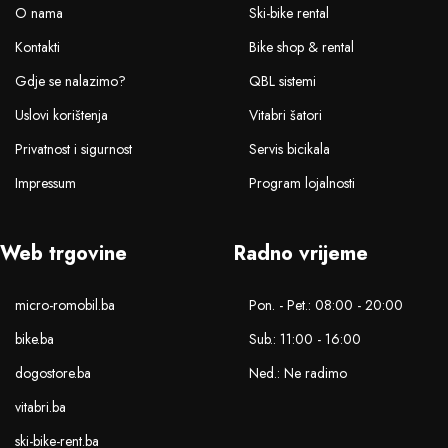
O nama
Ski-bike rental
Kontakti
Bike shop & rental
Gdje se nalazimo?
QBL sistemi
Uslovi korištenja
Vitabri šatori
Privatnost i sigurnost
Servis bicikala
Impressum
Program lojalnosti
Web trgovine
Radno vrijeme
micro-romobil.ba
Pon. - Pet.: 08:00 - 20:00
bike.ba
Sub.: 11:00 - 16:00
dogostore.ba
Ned.: Ne radimo
vitabri.ba
ski-bike-rent.ba