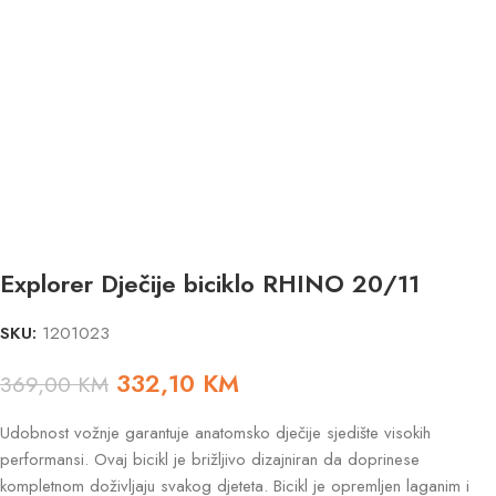
Explorer Dječije biciklo RHINO 20/11
SKU:
1201023
332,10
KM
369,00
KM
Udobnost vožnje garantuje anatomsko dječije sjedište visokih
performansi. Ovaj bicikl je brižljivo dizajniran da doprinese
kompletnom doživljaju svakog djeteta. Bicikl je opremljen laganim i