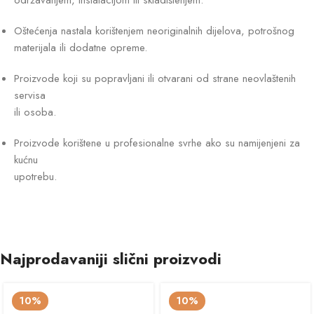
održavanjem, instalacijom ili skladištenjem.
Oštećenja nastala korištenjem neoriginalnih dijelova, potrošnog
materijala ili dodatne opreme.
Proizvode koji su popravljani ili otvarani od strane neovlaštenih
servisa
ili osoba.
Proizvode korištene u profesionalne svrhe ako su namijenjeni za
kućnu
upotrebu.
Najprodavaniji slični proizvodi
10%
10%