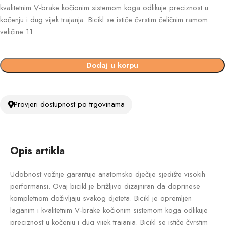
kvalitetnim V-brake kočionim sistemom koga odlikuje preciznost u
kočenju i dug vijek trajanja. Bicikl se ističe čvrstim čeličnim ramom
veličine 11.
Dodaj u korpu
Provjeri dostupnost po trgovinama
Opis artikla
Udobnost vožnje garantuje anatomsko dječije sjedište visokih
performansi. Ovaj bicikl je brižljivo dizajniran da doprinese
kompletnom doživljaju svakog djeteta. Bicikl je opremljen
laganim i kvalitetnim V-brake kočionim sistemom koga odlikuje
preciznost u kočenju i dug vijek trajanja. Bicikl se ističe čvrstim