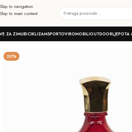
Skip to navigation
Skip to main content
VE ZA ZIMU
BICIKLIZAM
SPORTOVI
ROMOBILI
OUTDOOR
LJEPOTA 
Početna
Ljepota & zdravlje
Parfemi
Ženski
D Azure Heritage EDP 
20%