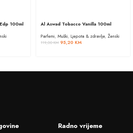
 Edp 100ml
Al Aswad Tobacco Vanilla 100ml
nski
Parfemi
,
Muški
,
Ljepota & zdravlje
,
Ženski
95,20
KM
119,00
KM
govine
Radno vrijeme