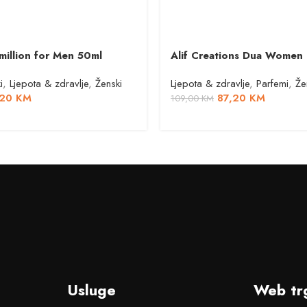
million for Men 50ml
Alif Creations Dua Women
i
,
Ljepota & zdravlje
,
Ženski
Ljepota & zdravlje
,
Parfemi
,
Že
,20
KM
87,20
KM
109,00
KM
Usluge
Web tr