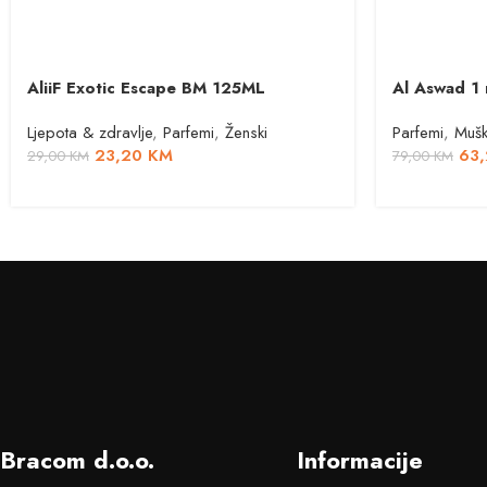
AliiF Exotic Escape BM 125ML
Al Aswad 1 
Ljepota & zdravlje
,
Parfemi
,
Ženski
Parfemi
,
Mušk
23,20
KM
63
29,00
KM
79,00
KM
Bracom d.o.o.
Informacije