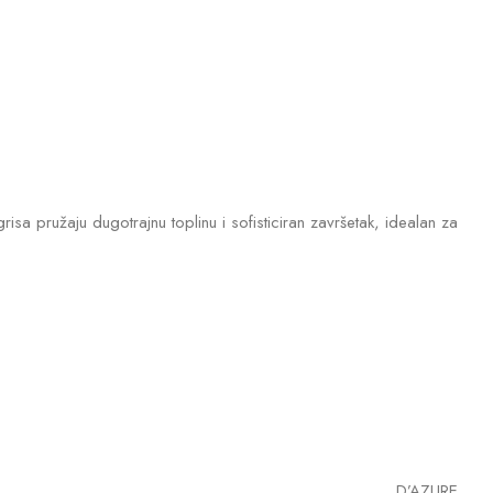
a pružaju dugotrajnu toplinu i sofisticiran završetak, idealan za
D’AZURE