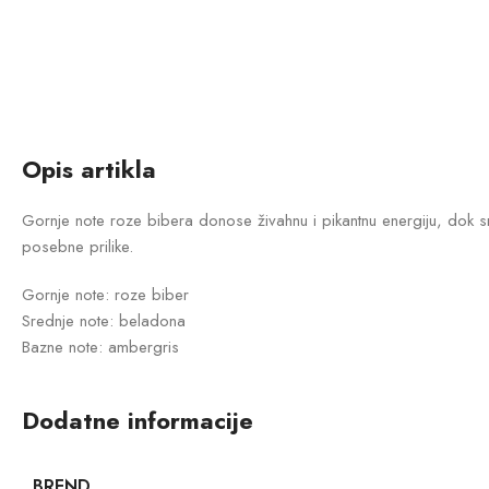
Opis artikla
Gornje note roze bibera donose živahnu i pikantnu energiju, dok sr
posebne prilike.
Gornje note: roze biber
Srednje note: beladona
Bazne note: ambergris
Dodatne informacije
BREND