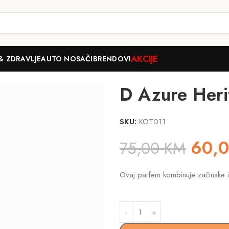
AKCIJE
& ZDRAVLJE
AUTO NOSAČI
BRENDOVI
50ml
D Azure Her
SKU:
KOT011
60,
75,00
KM
Ovaj parfem kombinuje začinske i m