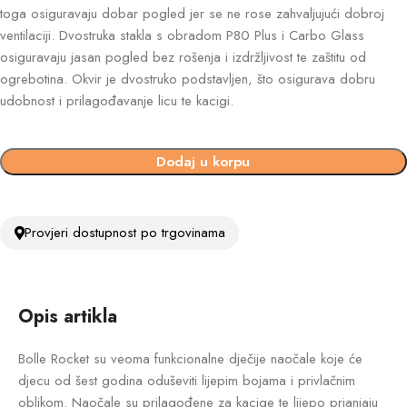
toga osiguravaju dobar pogled jer se ne rose zahvaljujući dobroj
ventilaciji. Dvostruka stakla s obradom P80 Plus i Carbo Glass
osiguravaju jasan pogled bez rošenja i izdržljivost te zaštitu od
ogrebotina. Okvir je dvostruko podstavljen, što osigurava dobru
udobnost i prilagođavanje licu te kacigi.
Dodaj u korpu
Provjeri dostupnost po trgovinama
Opis artikla
Bolle Rocket su veoma funkcionalne dječije naočale koje će
djecu od šest godina oduševiti lijepim bojama i privlačnim
oblikom. Naočale su prilagođene za kacige te lijepo prianjaju