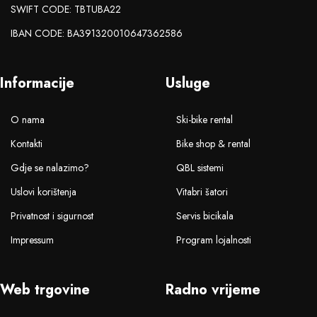
SWIFT CODE: TBTUBA22
IBAN CODE: BA391320010647362586
Informacije
Usluge
O nama
Ski-bike rental
Kontakti
Bike shop & rental
Gdje se nalazimo?
QBL sistemi
Uslovi korištenja
Vitabri šatori
Privatnost i sigurnost
Servis bicikala
Impressum
Program lojalnosti
Web trgovine
Radno vrijeme