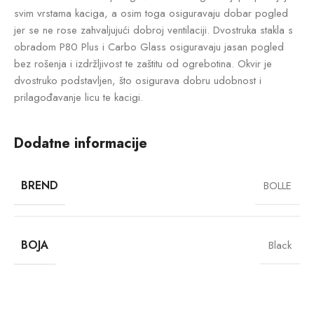
svim vrstama kaciga, a osim toga osiguravaju dobar pogled
jer se ne rose zahvaljujući dobroj ventilaciji. Dvostruka stakla s
obradom P80 Plus i Carbo Glass osiguravaju jasan pogled
bez rošenja i izdržljivost te zaštitu od ogrebotina. Okvir je
dvostruko podstavljen, što osigurava dobru udobnost i
prilagođavanje licu te kacigi.
Dodatne informacije
BREND
BOLLE
BOJA
Black