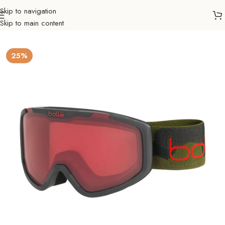
Skip to navigation
Skip to main content
Početna
Sve za zimu
Skijanje
Brile
Odrasli
25%