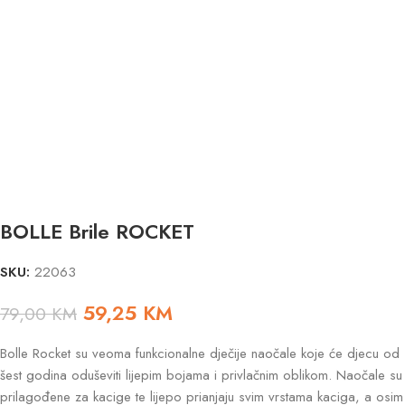
BOLLE Brile ROCKET
SKU:
22063
59,25
KM
79,00
KM
Bolle Rocket su veoma funkcionalne dječije naočale koje će djecu od
šest godina oduševiti lijepim bojama i privlačnim oblikom. Naočale su
prilagođene za kacige te lijepo prianjaju svim vrstama kaciga, a osim