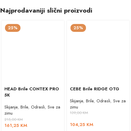
Najprodavaniji slični proizvodi
25%
25%
HEAD Brile CONTEX PRO
CEBE Brile RIDGE OTG
5K
Skijanje
,
Brile
,
Odrasli
,
Sve za
Skijanje
,
Brile
,
Odrasli
,
Sve za
zimu
zimu
139,00
KM
215,00
KM
104,25
KM
161,25
KM