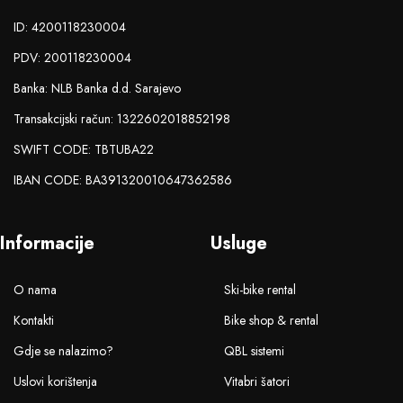
ID: 4200118230004
PDV: 200118230004
Banka: NLB Banka d.d. Sarajevo
Transakcijski račun: 1322602018852198
SWIFT CODE: TBTUBA22
IBAN CODE: BA391320010647362586
Informacije
Usluge
O nama
Ski-bike rental
Kontakti
Bike shop & rental
Gdje se nalazimo?
QBL sistemi
Uslovi korištenja
Vitabri šatori