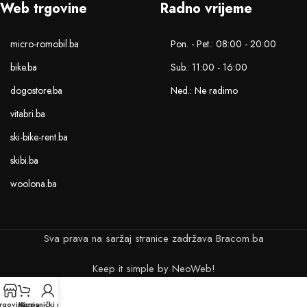
Web trgovine
Radno vrijeme
micro-romobil.ba
Pon. - Pet.: 08:00 - 20:00
bike.ba
Sub.: 11:00 - 16:00
dogostore.ba
Ned.: Ne radimo
vitabri.ba
ski-bike-rent.ba
skibi.ba
woolona.ba
Sva prava na saržaj stranice zadržava Bracom.ba
Keep it simple by NeoWeb!
rgovina
Korpa
Korisnički račun