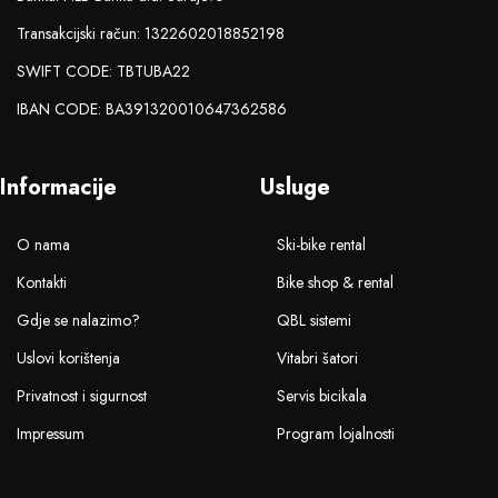
Transakcijski račun: 1322602018852198
SWIFT CODE: TBTUBA22
IBAN CODE: BA391320010647362586
Informacije
Usluge
O nama
Ski-bike rental
Kontakti
Bike shop & rental
Gdje se nalazimo?
QBL sistemi
Uslovi korištenja
Vitabri šatori
Privatnost i sigurnost
Servis bicikala
Impressum
Program lojalnosti