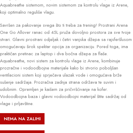
Aquabreathe sistemom, novim sistemom za kontrolu vlage iz Arene,
koji optimalno reguliše vlagu.
Savršen za pakovanje svega što ti treba za trening! Prostrani Arena
One Go Allover ranac od 45L pruža dovoljno prostora za sve tvoje
stvari. Glavni prostrani odjeljak i četiri vanjska džepa sa rajsferšlusom
omogućavaju širok spektar opcija za organizaciju. Pored toga, ima
praktičan pretinac za laptop i dva bočna džepa za flaše.
Aquabreathe, novi sistem za kontrolu vlage iz Arene, kombinuje
prozračne i vodoodbojne materijale kako bi stvorio poboljšan
ventilacioni sistem koji sprječava ulazak vode i omogućava brže
sušenje sadržaja. Prozračna zadnja strana održava te suvim i
udobnim. Opremljen je kaišem za pričvršćivanje na kofer.
Vodoodbojna baza i glavni vodoodbojni materijal štite sadržaj od
vlage i prljavštine.
NEMA NA ZALIHI