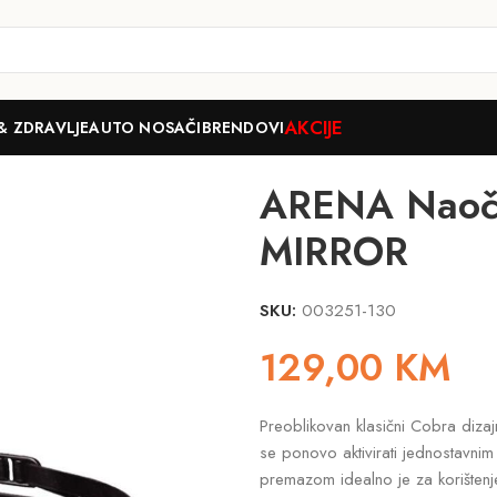
AKCIJE
& ZDRAVLJE
AUTO NOSAČI
BRENDOVI
ENA Naočare COBRA CORE SWIPE MIRROR
ARENA Naoč
MIRROR
SKU:
003251-130
129,00
KM
Preoblikovan klasični Cobra diza
se ponovo aktivirati jednostavni
premazom idealno je za korištenje