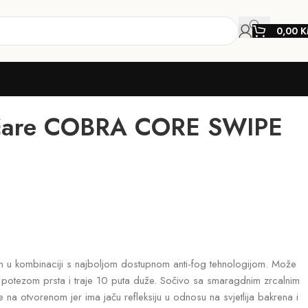
0,00
K
are COBRA CORE SWIPE
jn u kombinaciji s najboljom dostupnom anti-fog tehnologijom. Može
m potezom prsta i traje 10 puta duže. Sočivo sa smaragdnim zrcalnim
 na otvorenom jer ima jaču refleksiju u odnosu na svjetlija bakrena i