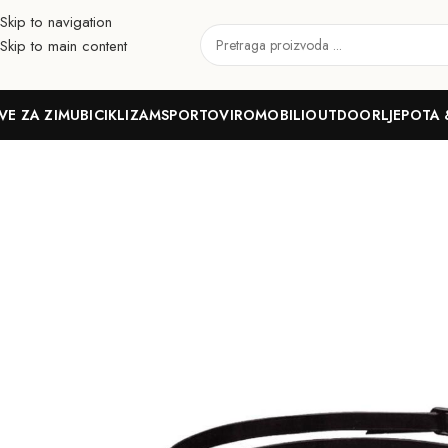
Skip to navigation
Skip to main content
VE ZA ZIMU
BICIKLIZAM
SPORTOVI
ROMOBILI
OUTDOOR
LJEPOTA 
Početna
Sportovi
Plivanje
Naočale i maske za plivanje
Odrasli
AR