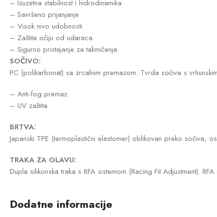
– Izuzetna stabilnost i hidrodinamika
– Savršeno prijanjanje
– Visok nivo udobnosti
– Zaštita očiju od udaraca
– Sigurno pristajanje za takmičenja
SOČIVO:
PC (polikarbonat) sa zrcalnim premazom. Tvrda sočiva s vrhunskim
– Anti-fog premaz
– UV zaštita
BRTVA:
Japanski TPE (termoplastični elastomer) oblikovan preko sočiva, os
TRAKA ZA GLAVU:
Dupla silikonska traka s RFA sistemom (Racing Fit Adjustment). RFA
Dodatne informacije