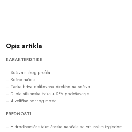
Opis artikla
KARAKTERISTIKE
– Sočiva niskog profila
– Bočne ručice
– Tanka brtva oblikovana direktno na sočivo
– Dupla silikonska traka + RFA podešavanje
– 4 veličine nosnog mosta
PREDNOSTI
– Hidrodinamične takmičarske naočale sa vrhunskim izgledom