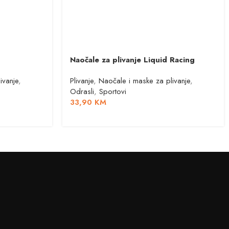
Naočale za plivanje Liquid Racing
ivanje
,
Plivanje
,
Naočale i maske za plivanje
,
Odrasli
,
Sportovi
33,90
KM