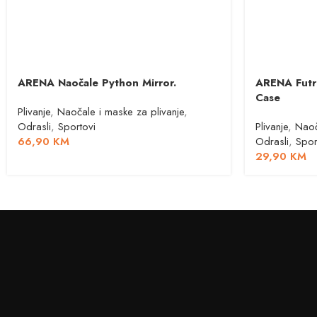
ARENA Naočale Python Mirror.
ARENA Futr
Case
Plivanje
,
Naočale i maske za plivanje
,
Odrasli
,
Sportovi
Plivanje
,
Naoč
66,90
KM
Odrasli
,
Spor
29,90
KM