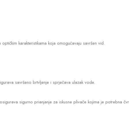
 optičkim karakteristikama koja omogućavaju savršen vid.
igurava savršeno brtvljenje i sprječava ulazak vode.
 osigurava sigurno prianjanje za iskusne plivače kojima je potrebna čv