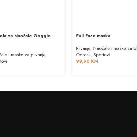
ola za Naočale Goggle
Full Face maska
Plivanje
,
Naočale i maske za pl
ale i maske za plivanje
,
Odrasli
,
Sportovi
tovi
99,90
KM