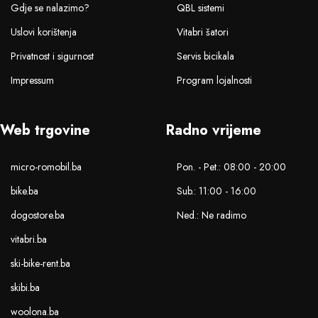
Gdje se nalazimo?
QBL sistemi
Uslovi korištenja
Vitabri šatori
Privatnost i sigurnost
Servis bicikala
Impressum
Program lojalnosti
Web trgovine
Radno vrijeme
micro-romobil.ba
Pon. - Pet.: 08:00 - 20:00
bike.ba
Sub.: 11:00 - 16:00
dogostore.ba
Ned.: Ne radimo
vitabri.ba
ski-bike-rent.ba
skibi.ba
woolona.ba