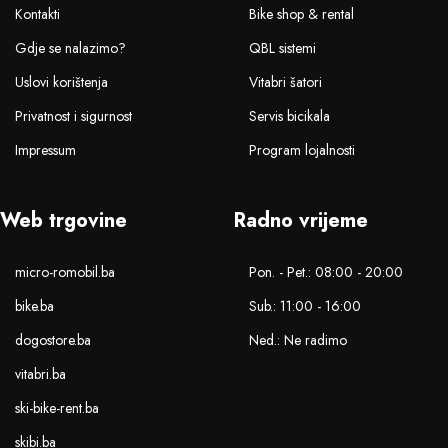
Kontakti
Bike shop & rental
Gdje se nalazimo?
QBL sistemi
Uslovi korištenja
Vitabri šatori
Privatnost i sigurnost
Servis bicikala
Impressum
Program lojalnosti
Web trgovine
Radno vrijeme
micro-romobil.ba
Pon. - Pet.: 08:00 - 20:00
bike.ba
Sub.: 11:00 - 16:00
dogostore.ba
Ned.: Ne radimo
vitabri.ba
ski-bike-rent.ba
skibi.ba