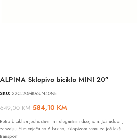
ALPINA Sklopivo biciklo MINI 20”
SKU:
22CL20MI06UN40NE
584,10
KM
649,00
KM
Retro bicikl sa jednostavnim i elegantnim dizajnom. Još udobniji
zahvaljujući mjenjaču sa 6 brzina, sklopivom ramu za još lakši
transport.