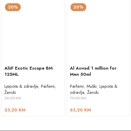
20%
20%
AliiF Exotic Escape BM
Al Aswad 1 million for
125ML
Men 50ml
Ljepota & zdravlje
,
Parfemi
,
Parfemi
,
Muški
,
Ljepota &
Ženski
zdravlje
,
Ženski
29,00
KM
79,00
KM
23,20
KM
63,20
KM