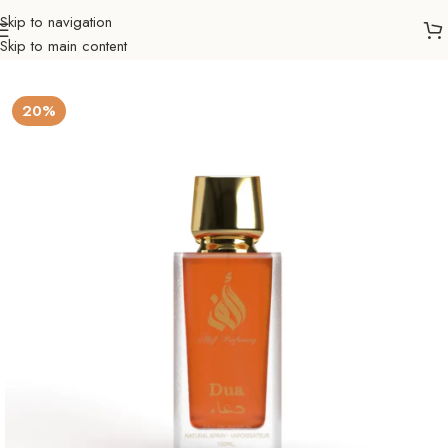
Skip to navigation
Skip to main content
Početna
Ljepota & zdravlje
Parfemi
Ženski
20%