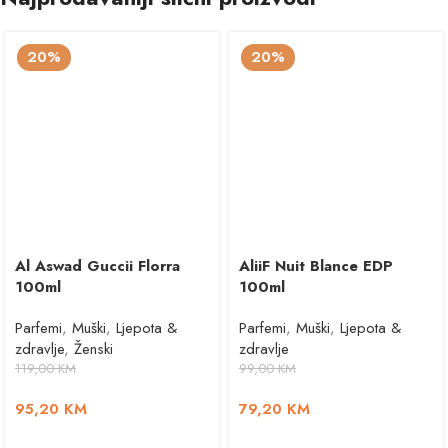
20%
20%
Al Aswad Guccii Florra
AliiF Nuit Blance EDP
100ml
100ml
Parfemi
,
Muški
,
Ljepota &
Parfemi
,
Muški
,
Ljepota &
zdravlje
,
Ženski
zdravlje
119,00
KM
99,00
KM
95,20
KM
79,20
KM