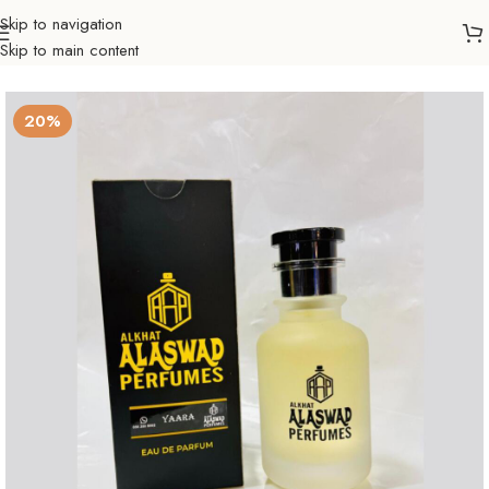
Skip to navigation
Skip to main content
Početna
Ljepota & zdravlje
Parfemi
Muški
20%