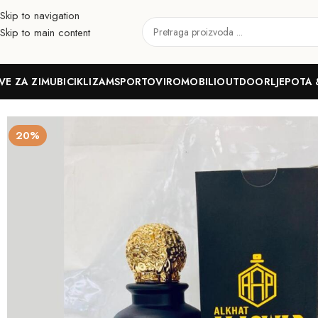
Skip to navigation
Skip to main content
VE ZA ZIMU
BICIKLIZAM
SPORTOVI
ROMOBILI
OUTDOOR
LJEPOTA 
Početna
Ljepota & zdravlje
Parfemi
Ženski
Al Aswad Musk Chocla
20%