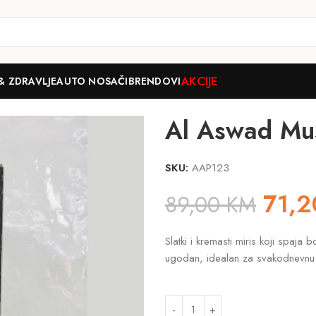
AKCIJE
& ZDRAVLJE
AUTO NOSAČI
BRENDOVI
te 100ml
Al Aswad Mu
SKU:
AAP123
71,
89,00
KM
Slatki i kremasti miris koji spaj
ugodan, idealan za svakodnevnu up