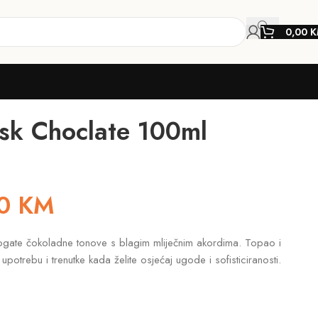
0,00
K
sk Choclate 100ml
20
KM
a bogate čokoladne tonove s blagim mliječnim akordima. Topao i
otrebu i trenutke kada želite osjećaj ugode i sofisticiranosti.