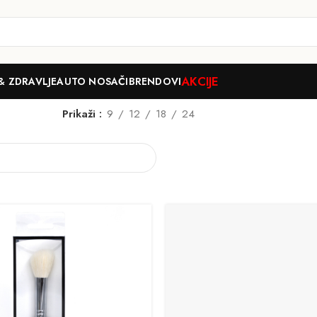
AKCIJE
& ZDRAVLJE
AUTO NOSAČI
BRENDOVI
Prikaži
9
12
18
24