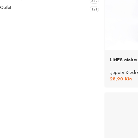
222
Outlet
121
LINES Makeu
Ljepota & zdra
28,90
KM