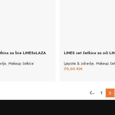
tkica za lice LINESxLAZA
LINES set četkica za oči L
vlje
,
Makeup četkice
Ljepota & zdravlje
,
Makeup čet
70,00
KM
←
1
2