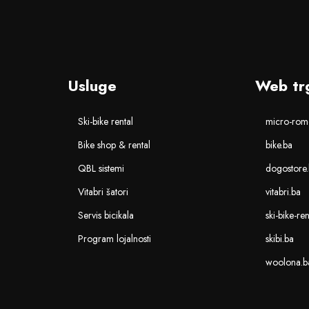
Usluge
Web tr
Ski-bike rental
micro-romo
Bike shop & rental
bike.ba
QBL sistemi
dogostore
Vitabri šatori
vitabri.ba
Servis bicikala
ski-bike-re
Program lojalnosti
skibi.ba
woolona.b