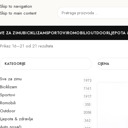
Skip to navigation
Skip to main content
Makeup četkice
VE ZA ZIMU
BICIKLIZAM
SPORTOVI
ROMOBILI
OUTDOOR
LJEPOTA 
Prikaz 16–21 od 21 rezultata
KATEGORIJE
CIJENA
Sve za zimu
1973
Biciklizam
1161
Sportovi
1917
Romobili
355
Outdoor
2058
Ljepota & zdravlje
362
Auto nosači